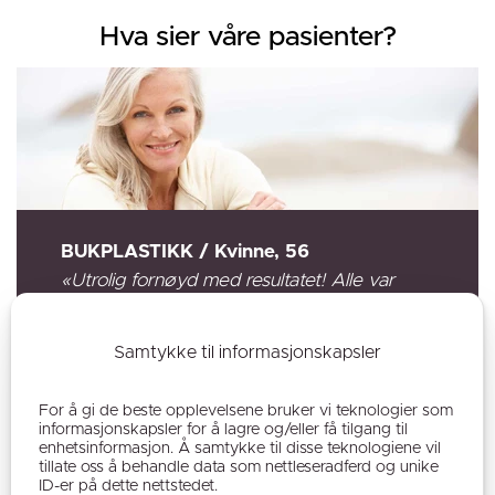
Hva sier våre pasienter?
BUKPLASTIKK / Kvinne, 56
«Utrolig fornøyd med resultatet! Alle var
veldig hyggelige og dr. Barstad tok seg tid
til å høre på alle mine tanker og
Samtykke til informasjonskapsler
bekymringer. Det har nå gått 9 mnd. siden
min bukplastikk og jeg er superfornøyd med
For å gi de beste opplevelsene bruker vi teknologier som
min nye mage.»
informasjonskapsler for å lagre og/eller få tilgang til
enhetsinformasjon. Å samtykke til disse teknologiene vil
- Kvinne operert av Dr.Barstad
tillate oss å behandle data som nettleseradferd og unike
ID-er på dette nettstedet.