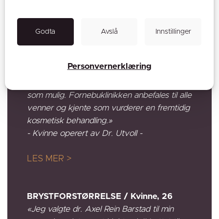
LES MER >
Godta
Avslå
Innstillinger
BRYSTFORSTØRRELSE / Kvinne, 43
«Jeg ønsker å takke for at Fornebuklinikken
Personvernerklæring
v/ dr. Jørgen Utvoll gjorde min
brystoperasjon til en så positiv opplevelse
som mulig. Fornebuklinikken anbefales til alle
venner og kjente som vurderer en fremtidig
kosmetisk behandling.»
- Kvinne operert av Dr. Utvoll -
LES MER >
BRYSTFORSTØRRELSE / Kvinne, 26
«Jeg valgte dr. Axel Rein Barstad til min