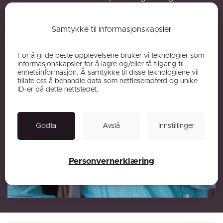
i markedsføring/nettside, heller ikke for å
informere. All informasjon vil bli gitt på
Samtykke til informasjonskapsler
konsultasjon eller på telefon.
For å gi de beste opplevelsene bruker vi teknologier som
informasjonskapsler for å lagre og/eller få tilgang til
enhetsinformasjon. Å samtykke til disse teknologiene vil
tillate oss å behandle data som nettleseradferd og unike
ID-er på dette nettstedet.
Godta
Avslå
Innstillinger
Personvernerklæring