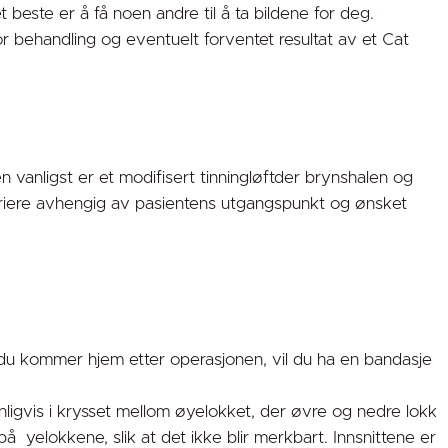
 beste er å få noen andre til å ta bildene for deg.
or behandling og eventuelt forventet resultat av et Cat
 vanligst er et modifisert tinningløftder brynshalen og
riere avhengig av pasientens utgangspunkt og ønsket
du kommer hjem etter operasjonen, vil du ha en bandasje
anligvis i krysset mellom øyelokket, der øvre og nedre lokk
å yelokkene, slik at det ikke blir merkbart. Innsnittene er