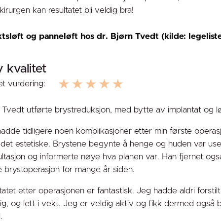
 kirurgen kan resultatet bli veldig bra!
tsløft og panneløft hos dr. Bjørn Tvedt (kilde: legelist
 kvalitet
t vurdering:
 Tvedt utførte brystreduksjon, med bytte av implantat og lø
adde tidligere noen komplikasjoner etter min første opera
det estetiske. Brystene begynte å henge og huden var used
ltasjon og informerte nøye hva planen var. Han fjernet ogs
e brystoperasjon for mange år siden.
tatet etter operasjonen er fantastisk. Jeg hadde aldri forstil
ig, og lett i vekt. Jeg er veldig aktiv og fikk dermed også 
.