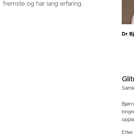
fremste og har lang erfaring.
Dr B
Gli
Samle
Bjørn
inngr
oppla
Etter