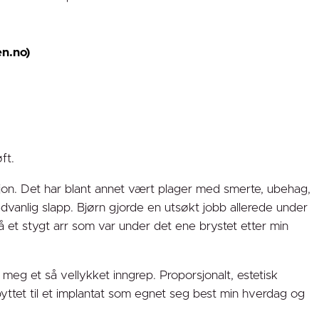
en.no)
ft.
sjon. Det har blant annet vært plager med smerte, ubehag,
vanlig slapp. Bjørn gjorde en utsøkt jobb allerede under
å et stygt arr som var under det ene brystet etter min
t meg et så vellykket inngrep. Proporsjonalt, estetisk
byttet til et implantat som egnet seg best min hverdag og