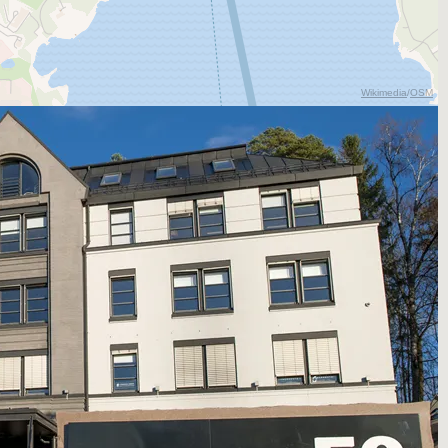
Wikimedia
/
OSM