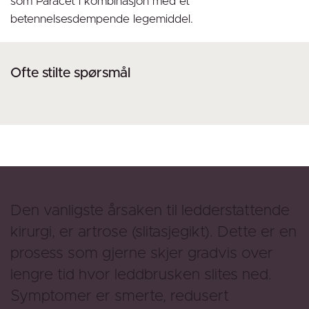
som Paracet i kombinasjon med et
betennelsesdempende legemiddel.
Ofte stilte spørsmål
Den vanligste årsaken til ledderstattende
kirurgi, er artrose (slitasjegikt). Dette er en
prosess som gjerne skjer gradvis over
lengre tid hvor leddbrusken slites ned.
Symptomer er smerte, redusert