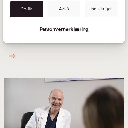
omfattende inngrep. Det betyr kortere snitt,
Godta
Avslå
Innstillinger
mindre vevsskade og kortere restitusjonstid.
Fornebuklinikken bestreber seg på å ligge i forkant
med å implementere slike kirurgiske teknikker, og
Personvernerklæring
vi tilbyr allerede flere mini-invasive behandlinger: