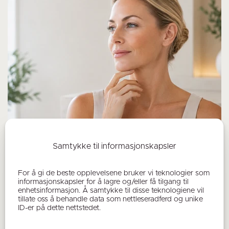
Samtykke til informasjonskapsler
Mini-invasiv plastikkirurgi, det lille snittet
For å gi de beste opplevelsene bruker vi teknologier som
med stor betydning
informasjonskapsler for å lagre og/eller få tilgang til
enhetsinformasjon. Å samtykke til disse teknologiene vil
15.05.2026
tillate oss å behandle data som nettleseradferd og unike
ID-er på dette nettstedet.
Mini-invasiv plastikkirurgi handler om å oppnå like
gode eller bedre resultater med mindre