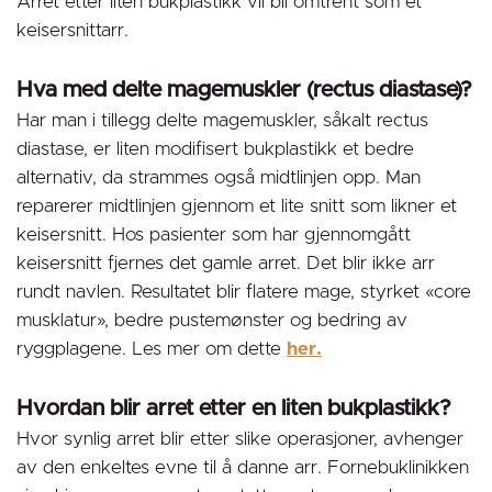
Arret etter liten bukplastikk vil bli omtrent som et
keisersnittarr.
Hva med delte magemuskler (rectus diastase)?
Har man i tillegg delte magemuskler, såkalt rectus
diastase, er liten modifisert bukplastikk et bedre
alternativ, da strammes også midtlinjen opp. Man
reparerer midtlinjen gjennom et lite snitt som likner et
keisersnitt. Hos pasienter som har gjennomgått
keisersnitt fjernes det gamle arret. Det blir ikke arr
rundt navlen. Resultatet blir flatere mage, styrket «core
musklatur», bedre pustemønster og bedring av
ryggplagene. Les mer om dette
her.
Hvordan blir arret etter en liten bukplastikk?
Hvor synlig arret blir etter slike operasjoner, avhenger
av den enkeltes evne til å danne arr. Fornebuklinikken