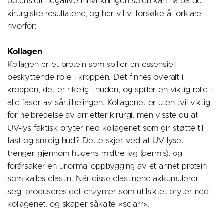
potensielt negative innvirkningen solen kan ha på de
kirurgiske resultatene, og her vil vi forsøke å forklare
hvorfor:
Kollagen
Kollagen er et protein som spiller en essensiell
beskyttende rolle i kroppen. Det finnes overalt i
kroppen, det er rikelig i huden, og spiller en viktig rolle i
alle faser av sårtilhelingen. Kollagenet er uten tvil viktig
for helbredelse av arr etter kirurgi, men visste du at
UV-lys faktisk bryter ned kollagenet som gir støtte til
fast og smidig hud? Dette skjer ved at UV-lyset
trenger gjennom hudens midtre lag (dermis), og
forårsaker en unormal oppbygging av et annet protein
som kalles elastin. Når disse elastinene akkumulerer
seg, produseres det enzymer som utilsiktet bryter ned
kollagenet, og skaper såkalte «solarr».