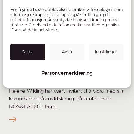
For å gi de beste opplevelsene bruker vi teknologier som
informasjonskapsler for å lagre og/eller få tilgang til
enhetsinformasjon. Å samtykke til disse teknologiene vil
tillate oss å behandle data som nettleseradferd og unike
ID-er på dette nettstedet.
Dr. Bjørn Tvedt og operasjonssykepleier
Helene Wilding har bidratt på konferanse i
Godta
Avslå
Innstillinger
Porto
01.07.2026
Personvernerklæring
Vi er stolte over at vår erfarne kirurg dr. Bjørn
Tvedt og vår meget dyktige operasjonssykepleier
Helene Wilding har vært invitert til å bidra med sin
kompetanse på ansiktskirurgi på konferansen
NOS&FAC26 i Porto .