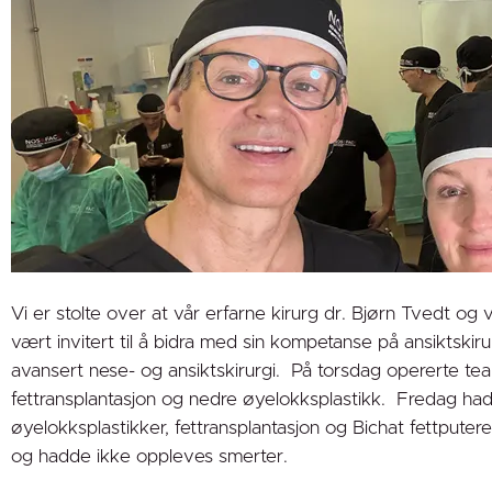
Vi er stolte over at vår erfarne kirurg dr. Bjørn Tvedt o
vært invitert til å bidra med sin kompetanse på ansikts
avansert nese- og ansiktskirurgi. På torsdag opererte team
fettransplantasjon og nedre øyelokksplastikk. Fredag had
øyelokksplastikker, fettransplantasjon og Bichat fettpute
og hadde ikke oppleves smerter.