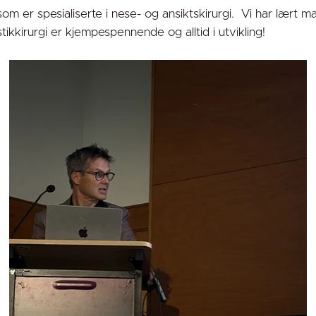
m er spesialiserte i nese- og ansiktskirurgi. Vi har lært m
kkirurgi er kjempespennende og alltid i utvikling!