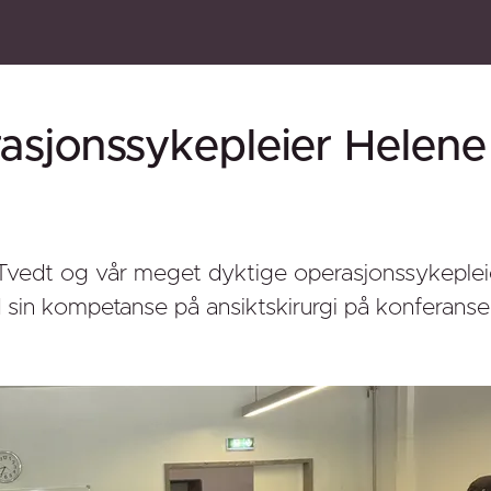
asjonssykepleier Helene 
rn Tvedt og vår meget dyktige operasjonssykeplei
ed sin kompetanse på ansiktskirurgi på konferans