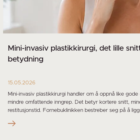
Mini-invasiv plastikkirurgi, det lille sn
betydning
15.05.2026
Mini-invasiv plastikkirurgi handler om å oppnå like gode
mindre omfattende inngrep. Det betyr kortere snitt, mi
restitusjonstid. Fornebuklinikken bestreber seg på å lig
implementere slike kirurgiske teknikker, og vi tilbyr aller
behandlinger: