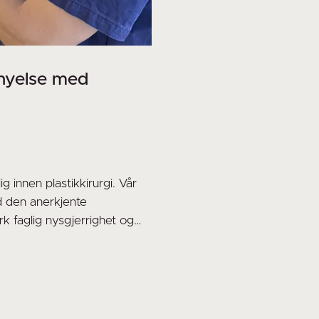
rnyelse med
g innen plastikkirurgi. Vår
ed den anerkjente
k faglig nysgjerrighet og