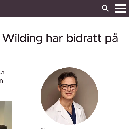
Wilding har bidratt på
er
en