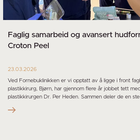
Faglig samarbeid og avansert hudfo
Croton Peel
23.03.2026
Ved Fornebuklinikken er vi opptatt av å ligge i front fagli
plastikkirurg, Bjørn, har gjennom flere år jobbet tett m
plastikkirurgen Dr. Per Heden. Sammen deler de en ster
et stort engasjement for trygg og effektiv behandling.