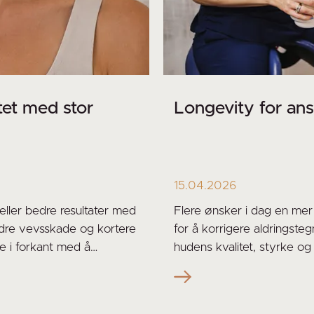
ittet med stor
Longevity for ans
15.04.2026
 eller bedre resultater med
Flere ønsker i dag en mer l
ndre vevsskade og kortere
for å korrigere aldringste
ge i forkant med å
hudens kvalitet, styrke og v
ede flere mini-invasive