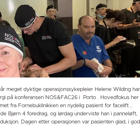
g vår meget dyktige operasjonssykepleier Helene Wilding har
kirurgi på konferansen NOS&FAC26 i Porto . Hovedfokus her
et fra Fornebuklinikken en nydelig pasient for facelift ,
de Bjørn 4 foredrag, og lørdag underviste han i panneløft,
reduksjon. Dagen etter operasjonen var pasienten glad, i go