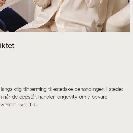
iktet
angsiktig tilnærming til estetiske behandlinger. I stedet
gn når de oppstår, handler longevity om å bevare
italitet over tid.