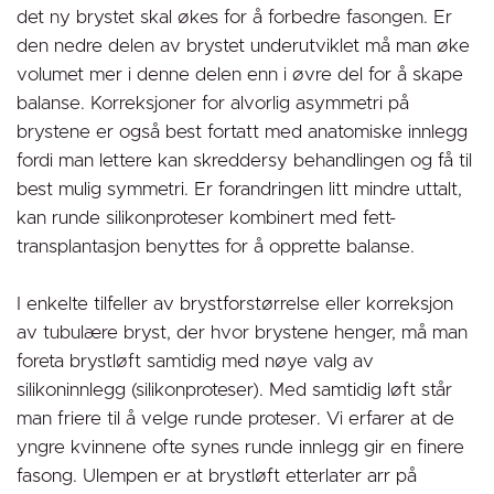
det ny brystet skal økes for å forbedre fasongen. Er
den nedre delen av brystet underutviklet må man øke
volumet mer i denne delen enn i øvre del for å skape
balanse. Korreksjoner for alvorlig asymmetri på
brystene er også best fortatt med anatomiske innlegg
fordi man lettere kan skreddersy behandlingen og få til
best mulig symmetri. Er forandringen litt mindre uttalt,
kan runde silikonproteser kombinert med fett-
transplantasjon benyttes for å opprette balanse.
I enkelte tilfeller av brystforstørrelse eller korreksjon
av tubulære bryst, der hvor brystene henger, må man
foreta brystløft samtidig med nøye valg av
silikoninnlegg (silikonproteser). Med samtidig løft står
man friere til å velge runde proteser. Vi erfarer at de
yngre kvinnene ofte synes runde innlegg gir en finere
fasong. Ulempen er at brystløft etterlater arr på