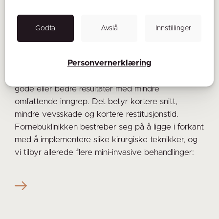
Mini-invasiv plastikkirurgi, det lille snittet
Godta
Avslå
Innstillinger
med stor betydning
15.05.2026
Personvernerklæring
Mini-invasiv plastikkirurgi handler om å oppnå like
gode eller bedre resultater med mindre
omfattende inngrep. Det betyr kortere snitt,
mindre vevsskade og kortere restitusjonstid.
Fornebuklinikken bestreber seg på å ligge i forkant
med å implementere slike kirurgiske teknikker, og
vi tilbyr allerede flere mini-invasive behandlinger: