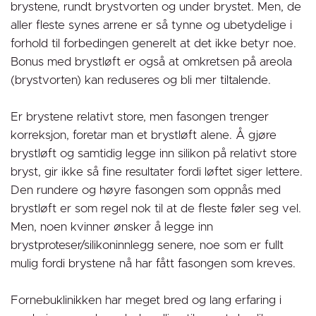
brystene, rundt brystvorten og under brystet. Men, de
aller fleste synes arrene er så tynne og ubetydelige i
forhold til forbedingen generelt at det ikke betyr noe.
Bonus med brystløft er også at omkretsen på areola
(brystvorten) kan reduseres og bli mer tiltalende.
Er brystene relativt store, men fasongen trenger
korreksjon, foretar man et brystløft alene. Å gjøre
brystløft og samtidig legge inn silikon på relativt store
bryst, gir ikke så fine resultater fordi løftet siger lettere.
Den rundere og høyre fasongen som oppnås med
brystløft er som regel nok til at de fleste føler seg vel.
Men, noen kvinner ønsker å legge inn
brystproteser/silikoninnlegg senere, noe som er fullt
mulig fordi brystene nå har fått fasongen som kreves.
Fornebuklinikken har meget bred og lang erfaring i