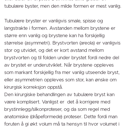
tubulære byster, men den milde formen er mest vanlig.
Tubulære bryster er vanligvis smale, spisse og
langstrakte i formen. Avstanden mellom brystene er
større enn vanlig og brystene kan ha forskjellig
størrelse (asymmetri). Brystvorten (areola) er vanligvis
stor og utvidet, og det er kort avstand mellom
brystvorten og til folden under brystet fordi nedre del
av brystet er underutviklet. Når brystene oppleves
som markant forskjellig fra mer vanlig utseende bryst,
eller asymmetrien oppleves som stor, kan ønske om
kirurgisk korreksjon oppstå.
Den kirurgiske behandlingen av tubulære bryst kan
være komplisert. Vanligst er det å korrigere med
brystinnlegg/silkonproteser, og da som regel med
anatomiske (dråpeformede) proteser. Dette fordi man
foruten å gi økt volum må ta hensyn til hvor volumet i