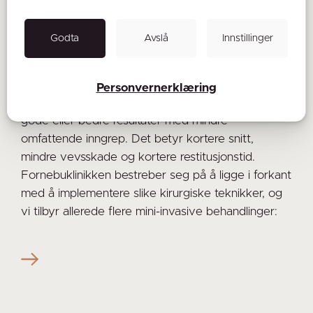
Mini-invasiv plastikkirurgi, det lille snittet
Godta
Avslå
Innstillinger
med stor betydning
15.05.2026
Personvernerklæring
Mini-invasiv plastikkirurgi handler om å oppnå like
gode eller bedre resultater med mindre
omfattende inngrep. Det betyr kortere snitt,
mindre vevsskade og kortere restitusjonstid.
Fornebuklinikken bestreber seg på å ligge i forkant
med å implementere slike kirurgiske teknikker, og
vi tilbyr allerede flere mini-invasive behandlinger: