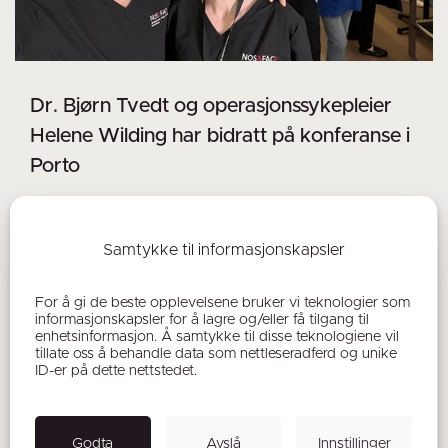
Dr. Bjørn Tvedt og operasjonssykepleier
Helene Wilding har bidratt på konferanse i
Porto
01.07.2026
Vi er stolte over at vår erfarne kirurg dr. Bjørn
Samtykke til informasjonskapsler
Tvedt og vår meget dyktige operasjonssykepleier
Helene Wilding har vært invitert til å bidra med sin
For å gi de beste opplevelsene bruker vi teknologier som
kompetanse på ansiktskirurgi på konferansen
informasjonskapsler for å lagre og/eller få tilgang til
enhetsinformasjon. Å samtykke til disse teknologiene vil
NOS&FAC26 i Porto .
tillate oss å behandle data som nettleseradferd og unike
ID-er på dette nettstedet.
Godta
Avslå
Innstillinger