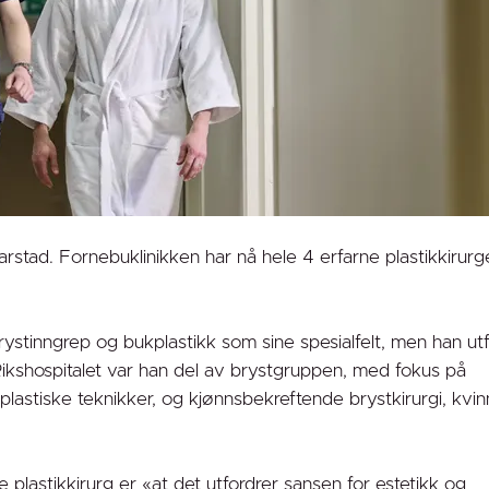
stad. Fornebuklinikken har nå hele 4 erfarne plastikkirurge
r brystinngrep og bukplastikk som sine spesialfelt, men han ut
Rikshospitalet var han del av brystgruppen, med fokus på
lastiske teknikker, og kjønnsbekreftende brystkirurgi, kvinn
 plastikkirurg er «at det utfordrer sansen for estetikk og