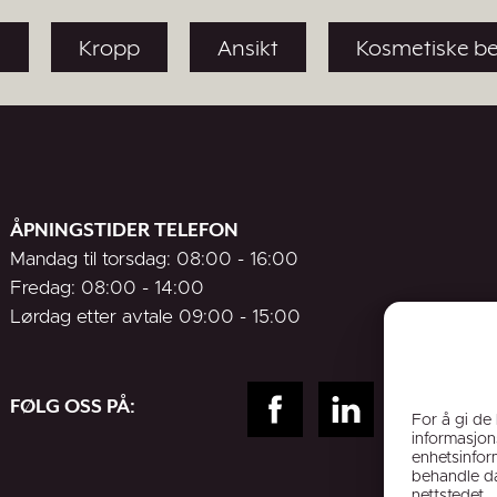
i
Kropp
Ansikt
Kosmetiske b
ÅPNINGSTIDER TELEFON
Mandag til torsdag: 08:00 - 16:00
Fredag: 08:00 - 14:00
Lørdag etter avtale 09:00 - 15:00
FØLG OSS PÅ:
For å gi de
informasjons
enhetsinform
behandle da
nettstedet.