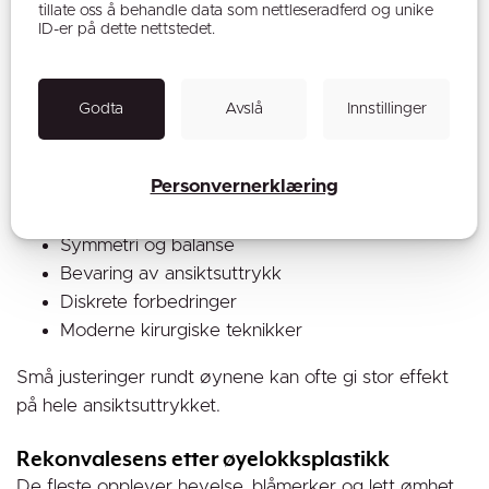
tillate oss å behandle data som nettleseradferd og unike
forventninger og medisinsk forsvarlig rådgivning.
ID-er på dette nettstedet.
Naturlige resultater med fokus på ansiktets
harmoni
Godta
Avslå
Innstillinger
Et vellykket resultat handler ikke om å se operert ut,
men om å se mer opplagt og uthvilt ut.
Våre plastikkirurger arbeider med fokus på:
Personvernerklæring
Naturlige ansiktstrekk
Symmetri og balanse
Bevaring av ansiktsuttrykk
Diskrete forbedringer
Moderne kirurgiske teknikker
Små justeringer rundt øynene kan ofte gi stor effekt
på hele ansiktsuttrykket.
Rekonvalesens etter øyelokksplastikk
De fleste opplever hevelse, blåmerker og lett ømhet