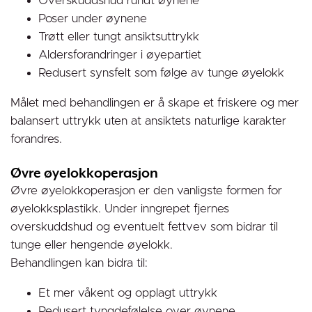
Overskuddshud rundt øynene
Poser under øynene
Trøtt eller tungt ansiktsuttrykk
Aldersforandringer i øyepartiet
Redusert synsfelt som følge av tunge øyelokk
Målet med behandlingen er å skape et friskere og mer
balansert uttrykk uten at ansiktets naturlige karakter
forandres.
Øvre øyelokkoperasjon
Øvre øyelokkoperasjon er den vanligste formen for
øyelokksplastikk. Under inngrepet fjernes
overskuddshud og eventuelt fettvev som bidrar til
tunge eller hengende øyelokk.
Behandlingen kan bidra til:
Et mer våkent og opplagt uttrykk
Redusert tyngdefølelse over øynene