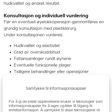
hudkvalitet og ønsket resultat.
Konsultasjon og individuell vurdering
Før en eventuell øyelokkoperasjon gjennomføres en
grundig konsultasjon med plastikkirurg.
Under konsultasjonen vurderes:
Hudkvalitet og elastisitet
Grad av overskuddshud
Fettansamlinger rundt øynene
Eventuelle funksjonelle plager
Tidligere behandlinger eller operasjoner
Dine ønsker og forventninger
Samtykke til informasjonskapsler
Du får samtidig grundig informasjon om behandlingen,
rekonvalesens, risiko og hvilke resultater som realistisk
For å gi de beste opplevelsene bruker vi teknologier som
kan oppnås.
informasjonskapsler for å lagre og/eller få tilgang til
Hos Fornebuklinikken legger vi stor vekt på realistiske
enhetsinformasjon. Å samtykke til disse teknologiene vil